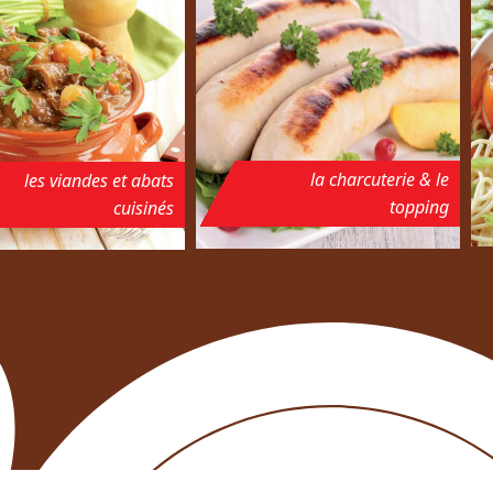
la charcuterie & le
les viandes et abats
topping
cuisinés