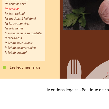
les boudins noirs
les cervelas
les festi cocktail
les saucisses à l'ail fumé
les lardons lanières
les crépinettes
la merguez cuite en rondelles
le chorizo cuit
le kebab 100% volaille
le kebab méditerranéen
le kebab oriental
Les légumes farcis
les choux farcis
les pommes de terre farcies
les courgettes farcies
les tomates farcies
C
Mentions légales
-
Politique de co