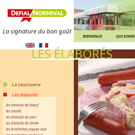
La signature du bon goût
BIENVENUE
QUI SOMM
LES ÉLABORÉS
La saucisserie
les merguez
les saucisses de Strasbourg
les saucisses fumées
les saucisses pur porc
les saucisses de Francfort
les saucisses de Toulouse
les saucisses blanches
les saucisses brasse
les chipolatas
les saucisses knack
les saucisses de volaille
la chair à saucisse
Les élaborés
les émincés de boeuf
les sautés
les émincés de porc
les émincés de dinde
les brochettes piques inox